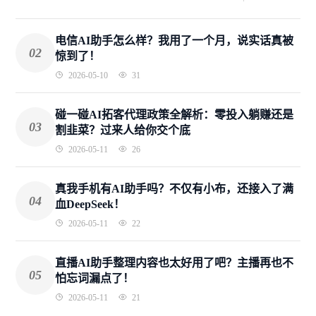
电信AI助手怎么样？我用了一个月，说实话真被
02
惊到了！
2026-05-10
31
碰一碰AI拓客代理政策全解析：零投入躺赚还是
03
割韭菜？过来人给你交个底
2026-05-11
26
真我手机有AI助手吗？不仅有小布，还接入了满
04
血DeepSeek！
2026-05-11
22
直播AI助手整理内容也太好用了吧？主播再也不
05
怕忘词漏点了！
2026-05-11
21