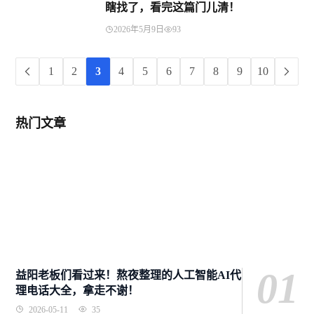
瞎找了，看完这篇门儿清！
2026年5月9日
93
1
2
3
4
5
6
7
8
9
10
热门文章
01
益阳老板们看过来！熬夜整理的人工智能AI代
理电话大全，拿走不谢！
2026-05-11
35