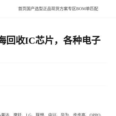
首页
国产选型
正品现货
方案专区
BOM单匹配
海回收IC芯片，各种电子
普达、摩托、LG、联想、中兴、华为、步步高、OPPO、