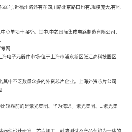
668号,近福州路还有在四川路北京路口也有,规模庞大,有地
术中心单项十强榜。其中,中芯国际集成电路制造有限公司、
.
帮考网
.上海电子元器件市场:位于上海市浦东新区张江高科技园区,
业,其中不乏数量众多的外资芯片企业。上海外资芯片公司
..
比较靠前的是紫光集团、华为海思。紫光集团、...紫光集
导体器件设计研发、芯片加工、封装测试及产品营销为一体的