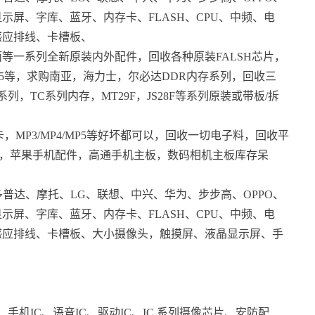
屏、字库、蓝牙、内存卡、FLASH、CPU、中频、电
感应排线、卡槽板、
等一系列全新原装内外配件，回收各种原装FALSH芯片，
DR3,DDR5等，求购南亚，海力士，尔必达DDR内存系列，回收三
系列，TC系列内存，MT29F，JS28F等系列原装或带板/拆
卡，MP3/MP4/MP5等好坏都可以，回收一切电子料，回收平
件，苹果手机配件，高通手机主板，数码相机主板库存呆
普达、摩托、LG、联想、中兴、华为、步步高、OPPO、
屏、字库、蓝牙、内存卡、FLASH、CPU、中频、电
感应排线、卡槽板、大小摄像头，触摸屏、液晶显示屏、手
、手机IC、语音IC、驱动IC、IC 系列摄像芯片、安防配