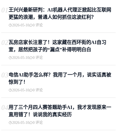
01
王兴兴最新研判：AI机器人代理正掀起比互联网
更猛的浪潮，普通人如何抓住这波红利？
2026-05-10
0 评论
02
瓦房店家长注意了！这家藏在西环街的AI自习
室，居然把孩子的“漏点”补得明明白白
2026-05-10
0 评论
03
电信AI助手怎么样？我用了一个月，说实话真被
惊到了！
2026-05-10
0 评论
04
用了三个月四人赛答题助手AI，我才发现原来一
直用错了！说说我的真实经历
2026-05-10
0 评论