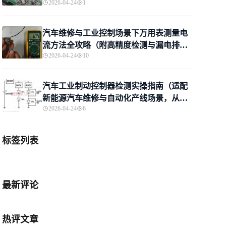
2026-04-24
1
护场景适配，新手进阶一站式掌握）
汽车维修与工业控制场景下万用表测量电
流方法全攻略（附高精度检测与漏电排查
2026-04-24
10
技巧）
汽车工业制动控制器检测实操指南（适配
新能源汽车维修与自动化产线场景，从万
2026-04-24
6
用表初筛到专业诊断）
标签列表
最新评论
热评文章