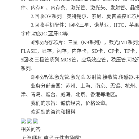
件、内存IC、内存条、激光管、激光头、发射管、晶
2.回收OV系列：英特锡尔、索尼、夏普监控IC芯片
3.回收手机配件：回收三星，诺基亚，HTC，苹果，索
字库.功放IC.蓝牙IC等.
4回收內存芯片：三星（K9系列），镁光(MT系列)，东
FLASH，显存，闪存，内存卡，SD卡，CF卡，TF卡，
5回收.三极管系列.MOS管，应场效应管，稳压管.可控
系列.
6回收晶体.激光管.激光头.发射管.接收管.传感器.
业务分部全国：苏州、上海、南京、无锡、杭州、
津、青岛、烟台、威海、北京、香港等地区。
我们的宗旨：诚信经营，价格公道。
欢迎您的咨询和报料
相关问答
上海
哪有
电子
元件市场啊?