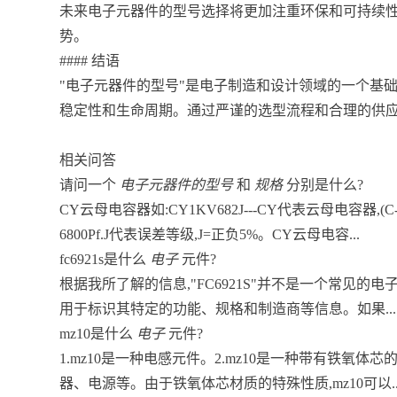
未来电子元器件的型号选择将更加注重环保和可持续
势。
#### 结语
"电子元器件的型号"是电子制造和设计领域的一个基
稳定性和生命周期。通过严谨的选型流程和合理的供
相关问答
请问一个
电子元器件的型号
和
规格
分别是什么?
CY云母电容器如:CY1KV682J---CY代表云母电容器,(C
6800Pf.J代表误差等级,J=正负5%。CY云母电容...
fc6921s是什么
电子
元件?
根据我所了解的信息,"FC6921S"并不是一个常见
用于标识其特定的功能、规格和制造商等信息。如果...
mz10是什么
电子
元件?
1.mz10是一种电感元件。2.mz10是一种带有铁氧
器、电源等。由于铁氧体芯材质的特殊性质,mz10可以..