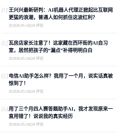
01
王兴兴最新研判：AI机器人代理正掀起比互联网
更猛的浪潮，普通人如何抓住这波红利？
2026-05-10
0 评论
02
瓦房店家长注意了！这家藏在西环街的AI自习
室，居然把孩子的“漏点”补得明明白白
2026-05-10
0 评论
03
电信AI助手怎么样？我用了一个月，说实话真被
惊到了！
2026-05-10
0 评论
04
用了三个月四人赛答题助手AI，我才发现原来一
直用错了！说说我的真实经历
2026-05-10
0 评论