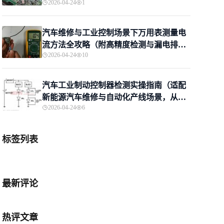
2026-04-24
1
护场景适配，新手进阶一站式掌握）
汽车维修与工业控制场景下万用表测量电
流方法全攻略（附高精度检测与漏电排查
2026-04-24
10
技巧）
汽车工业制动控制器检测实操指南（适配
新能源汽车维修与自动化产线场景，从万
2026-04-24
6
用表初筛到专业诊断）
标签列表
最新评论
热评文章