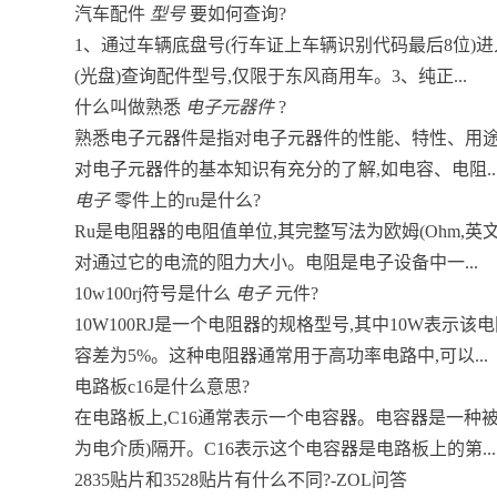
汽车配件
型号
要如何查询?
1、通过车辆底盘号(行车证上车辆识别代码最后8位)
(光盘)查询配件型号,仅限于东风商用车。3、纯正...
什么叫做熟悉
电子元器件
?
熟悉电子元器件是指对电子元器件的性能、特性、用
对电子元器件的基本知识有充分的了解,如电容、电阻..
电子
零件上的ru是什么?
Ru是电阻器的电阻值单位,其完整写法为欧姆(Ohm,
对通过它的电流的阻力大小。电阻是电子设备中一...
10w100rj符号是什么
电子
元件?
10W100RJ是一个电阻器的规格型号,其中10W表示该电
容差为5%。这种电阻器通常用于高功率电路中,可以...
电路板c16是什么意思?
在电路板上,C16通常表示一个电容器。电容器是一种
为电介质)隔开。C16表示这个电容器是电路板上的第...
2835贴片和3528贴片有什么不同?-ZOL问答