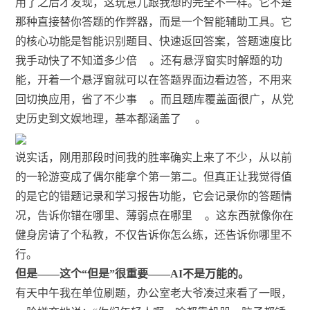
用了之后才发现，这玩意儿跟我想的完全不一样。它不是
那种直接替你答题的作弊器，而是一个智能辅助工具。它
的核心功能是智能识别题目、快速返回答案，答题速度比
我手动快了不知道多少倍
。还有悬浮窗实时解题的功
能，开着一个悬浮窗就可以在答题界面边看边答，不用来
回切换应用，省了不少事
。而且题库覆盖面很广，从党
史历史到文娱地理，基本都涵盖了
。
说实话，刚用那段时间我的胜率确实上来了不少，从以前
的一轮游变成了偶尔能拿个第一第二。但真正让我觉得值
的是它的错题记录和学习报告功能，它会记录你的答题情
况，告诉你错在哪里、薄弱点在哪里
。这东西就像你在
健身房请了个私教，不仅告诉你怎么练，还告诉你哪里不
行。
但是——这个“但是”很重要——AI不是万能的。
有天中午我在单位刷题，办公室老大爷凑过来看了一眼，