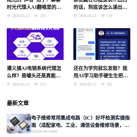
时光代理人AI翻唱里的那
的话，到底该怎么递出
些神级还原
去？
2026-05-13
219
2026-05-13
170
遵义搞AI电销系统代理怎
还在为学完就忘发愁？我
么样？是噱头还是真能搞
用AI学习助手硬生生把学
到钱？我一个外地朋友的
习效率拉高了80%
2026-05-12
214
2026-05-12
202
踩坑实录
最新文章
电子维修常用集成电路（IC）好坏检测实操指
南（适配家电、工业、通信设备维修场景，新
2026-04-24
0
手入门+专业进阶）