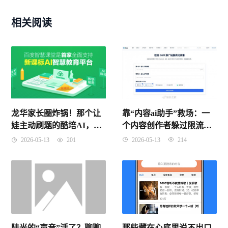
相关阅读
靠“内容ai助手”救场：一
龙华家长圈炸锅！那个让
个内容创作者躲过限流、
娃主动刷题的酷培AI，总
降权和秃头的真实经历
代理竟然藏在这条老街上
2026-05-13
214
2026-05-13
201
陆光的“声音”活了？聊聊
那些藏在心底里说不出口