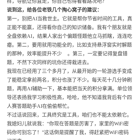
样，导航让你直走，你自己也得看看路况吧？
说到这，给各位老铁几个掏心窝子的建议：
第一，别把AI当救世主。它就是帮你节省时间的工具，真
正能不能赢，还得看你自己的知识储备。我有个朋友就是
全盘依赖AI，结果人家出个偏题怪题他立马抓瞎，连连吃
瘪。第二，要用就用功能全的，比如支持悬浮窗实时解题
的那种，效率能提升不少
。第三，一定要记得复盘错
题，不然下次同样的坑你还得栽进去。
我现在已经用了三个多月了，从最开始的一轮游选手变成
了能稳定拿前两名，积分也涨了不少。每天花十几分钟刷
题，再用AI辅助一下，基本能把当天的积分拿满。单位领
导还表扬我学习积极性高，哈哈，他不知道我背后有个四
人赛答题助手AI在偷偷帮忙。
不过话说回来，工具终究是工具，咱们也不能太依赖它。
我媳妇儿就说我：“你现在答题是厉害了，家里的WiFi密
码你可别忘了！”这话倒是提醒了我，得赶紧把WiFi密码