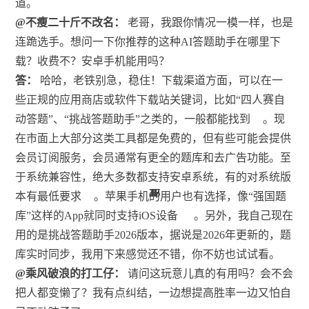
道。
@不瘦二十斤不改名：
老哥，我跟你情况一模一样，也是
连跪选手。想问一下你推荐的这种AI答题助手在哪里下
载？收费不？安卓手机能用吗？
答：
哈哈，老铁别急，稳住！下载渠道方面，可以在一
些正规的应用商店或软件下载站关键词，比如“四人赛自
动答题”、“挑战答题助手”之类的，一般都能找到
。现
在市面上大部分这类工具都是免费的，但有些可能会提供
会员订阅服务，会员通常有更全的题库和去广告功能。至
于系统兼容性，绝大多数都支持安卓系统，有的对系统版
18
26
26
47
28
17
1
6
8
6
2
2
本有最低要求
。苹果手机的用户也有选择，像“强国题
库”这样的App就同时支持iOS设备
。另外，我自己现在
用的是挑战答题助手2026版本，据说是2026年更新的，题
库实时同步，我用下来感觉还不错，你不妨也试试看。
@乘风破浪的打工仔：
请问这玩意儿真的有用吗？会不会
把人都变懒了？我有点纠结，一边想提高胜率一边又怕自