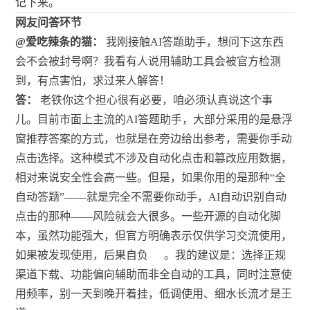
记下来。
网友问答环节
@爱吃辣条的猫：
我刚接触AI答题助手，想问下这东西
会不会被封号啊？我看有人说用辅助工具会被官方检测
到，有点害怕，求过来人解答！
答：
老铁你这个担心很有必要，咱必须认真说这个事
儿。目前市面上主流的AI答题助手，大部分采用的是悬浮
窗推荐答案的方式，也就是在旁边给出参考，需要你手动
点击选择。这种模式不涉及自动化点击和篡改应用数据，
相对来说安全性会高一些。但是，如果你用的是那种“全
自动答题”——就是完全不需要你动手，AI自动识别自动
点击的那种——风险就会大很多。一些开源的自动化脚
本，虽然功能强大，但官方明确表示仅供学习交流使用，
如果被发现使用，后果自负
。我的建议是：选择正规
渠道下载、功能偏向辅助而非全自动的工具，同时注意使
用频率，别一天到晚开着挂，低调使用、细水长流才是王