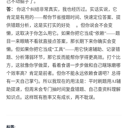
己不动脑子了。
答：
你这个纠结非常真实，我也经历过。实话实说，它
肯定是有用的——帮你节省搜题时间、快速定位答案、提
供错题分析，这是实打实的好处
。但你说会不会变
懒，这取决于你怎么用它。如果你把它当成“依赖”——题
目一来眼睛不看就直接点答案，那长期下来你确实会变
懒。但如果你把它当成“工具”——用它快速辅助、记录错
题、分析薄弱环节，那它反而能帮你学得更高效。打个比
方，这就像你学做菜，看着食谱一步步做和自己瞎琢磨哪
个效率高？肯定是前者。但你不能永远依赖食谱吧？总得
有一天自己掌勺。所以我现在的用法是：平时刷题用AI辅
助提速，但周末会专门抽时间复盘错题、自己查资料理解
知识点。这样既有胜率又有成长，两不耽误。
标签: