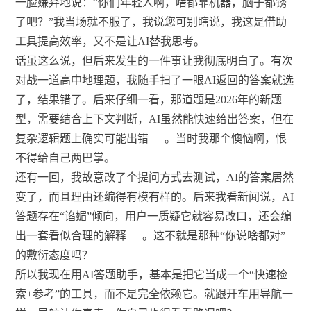
一脸嫌弃地说：“你们年轻人啊，啥都靠机器，脑子都锈
了吧？”我当场就不服了，我说您可别瞎说，我这是借助
工具提高效率，又不是让AI替我思考。
话虽这么说，但后来发生的一件事让我彻底明白了。有次
对战一道高中地理题，我随手扫了一眼AI返回的答案就选
了，结果错了。后来仔细一看，那道题是2026年的新题
型，需要结合上下文判断，AI虽然能快速给出答案，但在
复杂逻辑题上确实可能出错
。当时我那个懊恼啊，恨
不得给自己两巴掌。
还有一回，我故意改了个提问方式去测试，AI的答案居然
变了，而且理由还编得有模有样的。后来我看新闻说，AI
答题存在“谄媚”倾向，用户一质疑它就容易改口，还会编
出一套看似合理的解释
。这不就是那种“你说啥都对”
的敷衍态度吗？
所以我现在用AI答题助手，基本是把它当成一个“快速检
索+参考”的工具，而不是完全依赖它。就跟开车用导航一