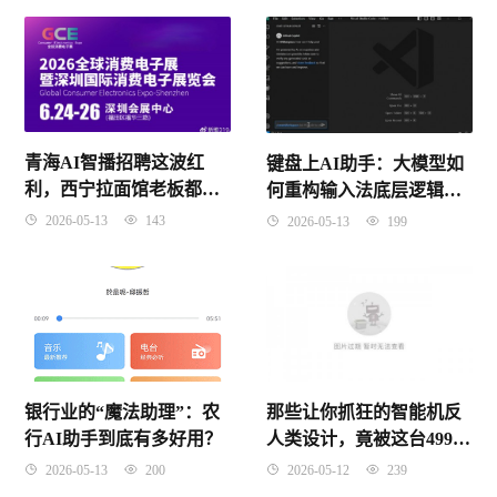
青海AI智播招聘这波红
键盘上AI助手：大模型如
利，西宁拉面馆老板都开
何重构输入法底层逻辑
始“抢人”了，你还在观
（2026年4月10日）
2026-05-13
143
2026-05-13
199
望？
银行业的“魔法助理”：农
那些让你抓狂的智能机反
行AI助手到底有多好用？
人类设计，竟被这台499的
“真全面屏”小米生态链备
2026-05-13
200
2026-05-12
239
胎治好了？附送比翻译官