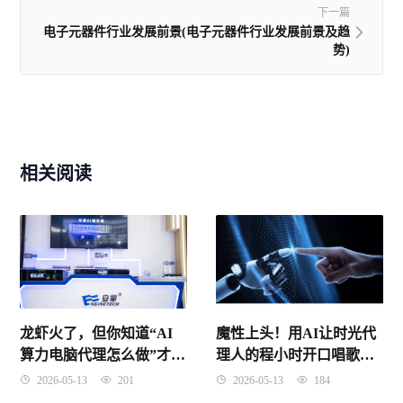
下一篇
电子元器件行业发展前景(电子元器件行业发展前景及趋
势)
相关阅读
龙虾火了，但你知道“AI
魔性上头！用AI让时光代
算力电脑代理怎么做”才能
理人的程小时开口唱歌，
真赚到钱吗？
这波操作我直呼好家伙！
2026-05-13
201
2026-05-13
184