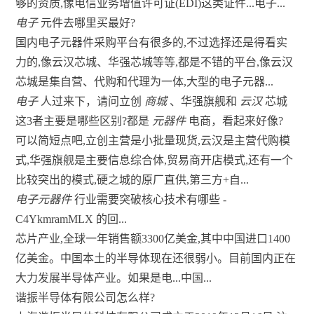
够的资质,像电信业务增值许可证(EDI)这类证件...电子...
电子
元件去哪里买最好?
国内电子元器件采购平台有很多的,不过选择还是得看实
力的,像云汉芯城、华强芯城等等,都是不错的平台,像云汉
芯城是集自营、代购和代理为一体,大型的电子元器...
电子
人过来下，请问立创
商城
、华强旗舰和
云汉
芯城
这3者主要是哪些区别?都是
元器件
电商，看起来好像?
可以简短点吧,立创主营是小批量现货,云汉是主营代购模
式,华强旗舰是主要信息综合体,贸易商开店模式,还有一个
比较突出的模式,硬之城的原厂直供,第三方+自...
电子元器件
行业需要突破核心技术有哪些 -
C4YkmramMLX 的回...
芯片产业,全球一年销售额3300亿美金,其中中国进口1400
亿美金。中国本土的半导体现在还很弱小。目前国内正在
大力发展半导体产业。如果是电...中国...
谐振半导体有限公司怎么样?