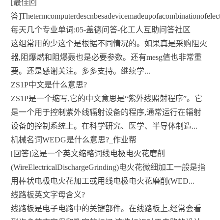
[最佳回
答]Thetermcomputerdescnbesadevicemadeupofacombinationofelectr
每天几个专业单词:05-盖德问答-化工人互助问答社区
这组常用的少这个是根据不同情况的。如果真是采购阻火
器,阻爆燃和阻爆轰也是必要参数。还有mesg值也非常重
要。还是感谢关注。多多支持。继续学...
ZS1P中文是什么意思?
ZS1P是一个缩写,它的中文意思是“紫外线照射程序”。它
是一个用于控制紫外线辐射设备的程序,通常运行在辐射
设备的控制系统上。在科学研究、医学、半导体制造...
机械名词WEDG是什么意思?_作业帮
[回答]这是一个英文缩略词线电极电火花磨削
(WireElectricalDischargeGrinding)电火花微细加工一般是指
用棒状电极电火花加工或用线电极电火花磨削(WED...
线路板英文字母含义?
线路板是电子电路中的关键部件。在线路板上,经常会看