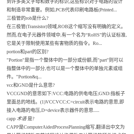
到许多英文字母和数字的标识,这些标识对于电路的设计
和制造非常重要。例如,PCB代表印刷电路板(Printed...
三极管的rob是什么?
在三极管(Transistor)领域,ROB这个缩写没有明确的定义。
然而,在电子元器件领域中,有一个名为“RoHS”的认证标准,
它是关于限制使用某些有害物质的指令。Ro...
portion和part的区别?
"Portion"是指一个整体中的一部分或份额,而"part"则可以
指整体中的一部分,也可以是一个整体中的单独元素或组
件。"Portion&q...
vcc和GND是什么意思?
VCCGND的意思如下:VCC:电路的供电电压;GND:指板子
里面总的地线。(1)VCCVCC:C=circuit表示电路的意思,即
接入电路的电压,D=device表示器件的意思.....
capp
术语
是?
CAPP是ComputerAidedProcessPlanning缩写,翻译出中文为